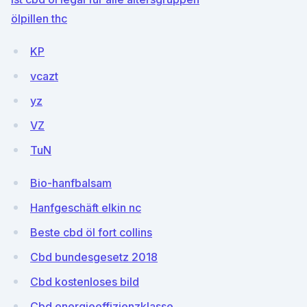
ölpillen thc
KP
vcazt
yz
VZ
TuN
Bio-hanfbalsam
Hanfgeschäft elkin nc
Beste cbd öl fort collins
Cbd bundesgesetz 2018
Cbd kostenloses bild
Cbd energieeffizienzklasse