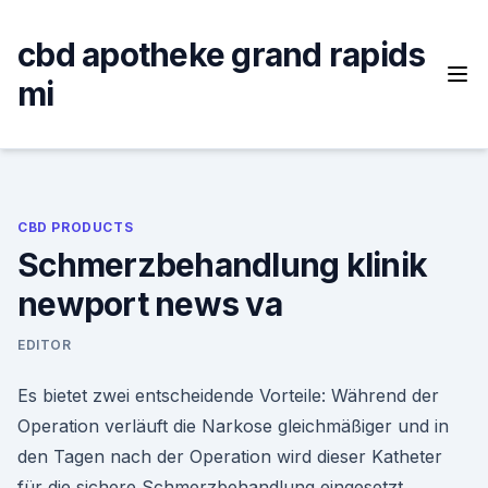
Skip
to
cbd apotheke grand rapids
content
mi
CBD PRODUCTS
Schmerzbehandlung klinik
newport news va
EDITOR
Es bietet zwei entscheidende Vorteile: Während der
Operation verläuft die Narkose gleichmäßiger und in
den Tagen nach der Operation wird dieser Katheter
für die sichere Schmerzbehandlung eingesetzt.