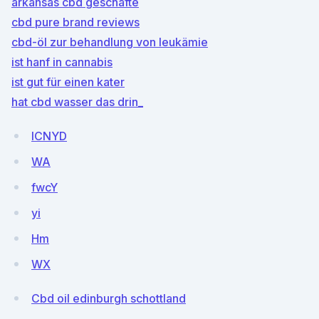
arkansas cbd geschäfte
cbd pure brand reviews
cbd-öl zur behandlung von leukämie
ist hanf in cannabis
ist gut für einen kater
hat cbd wasser das drin_
ICNYD
WA
fwcY
yi
Hm
WX
Cbd oil edinburgh schottland