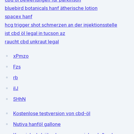
bluebird botanicals hanf ätherische lotion
spacex hanf
hcg trigger shot schmerzen an der injektionsstelle
ist cbd öl legal in tucson az
raucht cbd unkraut legal
xPmzo
Fzs
rb
ilJ
SHhN
Kostenlose testversion von cbd-öl
Nutiva hanföl gallone