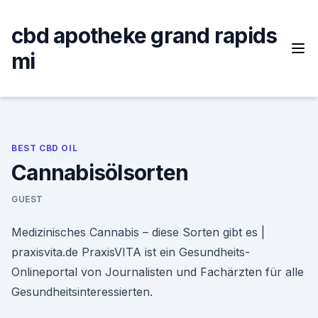
Skip
to
cbd apotheke grand rapids
content
mi
BEST CBD OIL
Cannabisölsorten
GUEST
Medizinisches Cannabis – diese Sorten gibt es |
praxisvita.de PraxisVITA ist ein Gesundheits-
Onlineportal von Journalisten und Fachärzten für alle
Gesundheitsinteressierten.