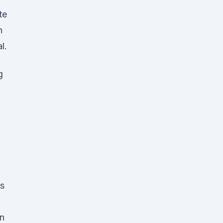
te
n
l.
g
as
nn