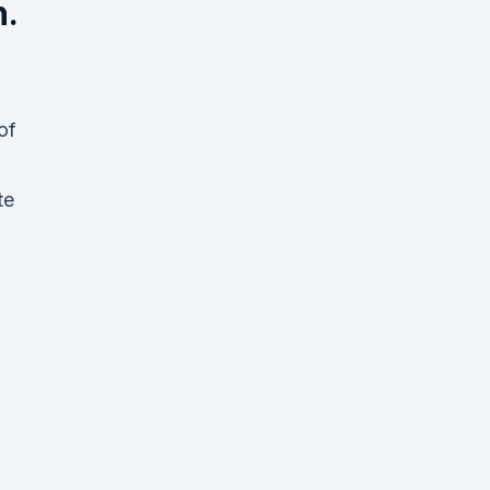
h.
of
te