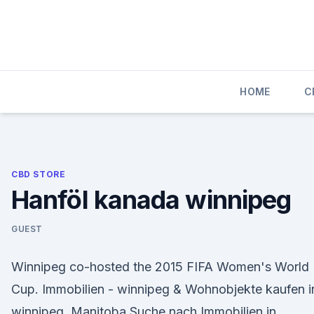
Skip
to
content
HOME
C
CBD STORE
Hanföl kanada winnipeg
GUEST
Winnipeg co-hosted the 2015 FIFA Women's World
Cup. Immobilien - winnipeg & Wohnobjekte kaufen i
winnipeg, Manitoba Suche nach Immobilien in